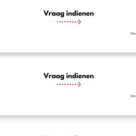
Dez
Dez