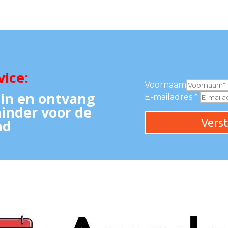
ice:
Voornaam
s in en ontvang
E-mailadres
inder voor de
Vers
nd