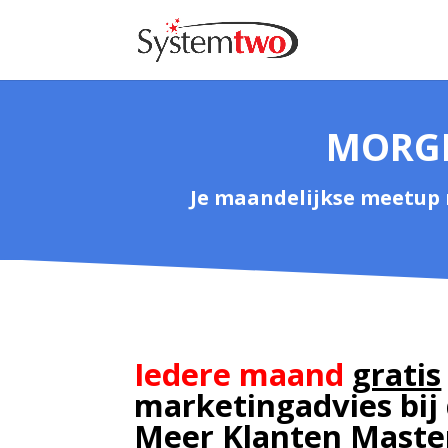
MORGE
Je maandelijkse meetup 
Iedere maand
gratis
marketingadvies bij
Meer Klanten Mast