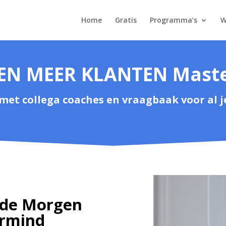
Home
Gratis
Programma’s
W
N MEER KLANTEN Mast
met collega coaches en vraagbaak voor al 
 de Morgen
ermind