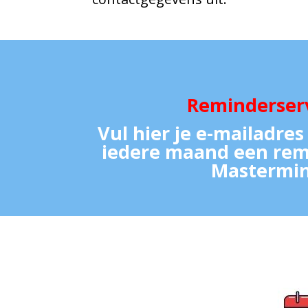
Reminderserv
Vul hier je e-mailadre
iedere maand een rem
Mastermi