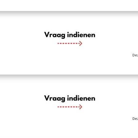
Dez
Dez