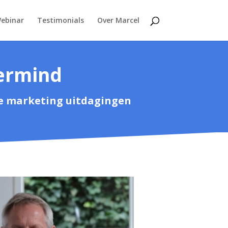
ebinar
Testimonials
Over Marcel
ermind
je marketing uitdagingen