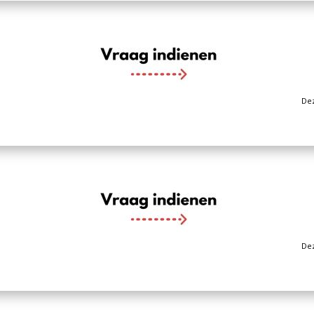
Dez
Dez