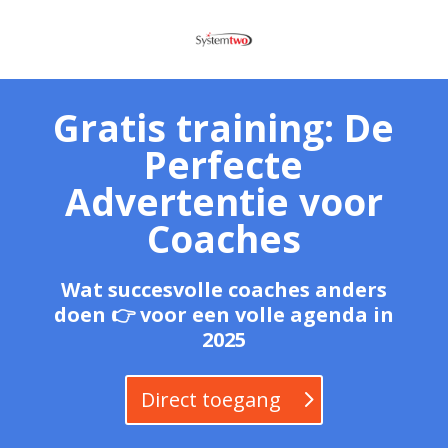
Gratis training: De
Perfecte
Advertentie voor
Coaches
Wat succesvolle coaches anders
doen 👉 voor een volle agenda in
2025
Direct toegang