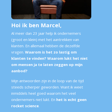
Hoi ik ben Marcel,
Al meer dan 23 jaar help ik ondernemers
(groot en klein) met het aantrekken van
klanten. En allemaal hebben de dezelfde
vragen.
Waarom is het zo lastig om
klanten te vinden?
Waarom lukt het niet
om mensen ja te laten zeggen op mijn
aanbod?
Mijn antwoorden zijn in de loop van de tijd
steeds scherper geworden. Want ik weet
inmiddels heel goed waarom het veel
ondernemers niet lukt. En
het is echt geen
rocket science
.