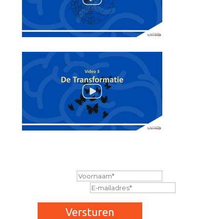
Ja, ik meld me aan
Voornaam
E-mailadres
Versturen