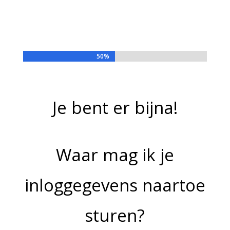
Je titel komt hier
50%
50%
Je bent er bijna!
Waar mag ik je
inloggegevens naartoe
sturen?