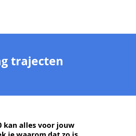
g trajecten
 kan alles voor jouw
k je waarom dat zo is.