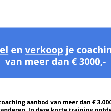
el
en
verkoop
je coachin
van meer dan € 3000,-
coaching aanbod van meer dan € 3.000
anderen. In deze korte training ontde